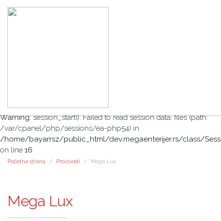
Warning
: session_start(): open(/var/cpanel/php/sessions/ea-
php54/sess_badcd26e55a8b3e4e8aa91f66caf8e55, O_RDWR)
failed: No such file or directory (2) in
/home/bayarrsz/public_html/dev.megaenterijer.rs/class/Sess
on line
16
Warning
: session_start(): Failed to read session data: files (path:
/var/cpanel/php/sessions/ea-php54) in
/home/bayarrsz/public_html/dev.megaenterijer.rs/class/Sess
on line
16
Početna strana
Proizvodi
Mega Lux
Mega Lux